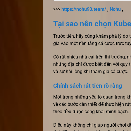
>>>
https://nohu90.team/
,
Nohu
,
Tại sao nên chọn Kubet
Trước tiên, hãy cùng khám phá lý do t
gia vào một nền tảng cá cược trực tuy
Có rất nhiều nhà cái trên thị trường,
những địa chỉ được biết đến với quy tr
và sự hài lòng khi tham gia cá cược.
Chính sách rút tiền rõ ràng
Một trong những yếu tố quan trọng khi
về các bước cần thiết để thực hiện rút
theo đều được công khai minh bạch.
Điều này không chỉ giúp người chơi d