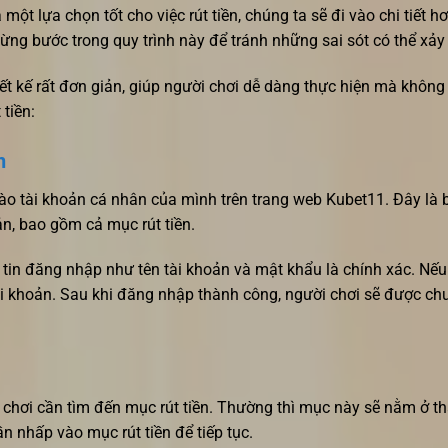
 một lựa chọn tốt cho việc rút tiền, chúng ta sẽ đi vào chi tiết hơn
ừng bước trong quy trình này để tránh những sai sót có thể xảy 
hiết kế rất đơn giản, giúp người chơi dễ dàng thực hiện mà khôn
 tiền:
n
ào tài khoản cá nhân của mình trên trang web Kubet11. Đây là 
ản, bao gồm cả mục rút tiền.
tin đăng nhập như tên tài khoản và mật khẩu là chính xác. Nế
ài khoản. Sau khi đăng nhập thành công, người chơi sẽ được chu
 chơi cần tìm đến mục rút tiền. Thường thì mục này sẽ nằm ở t
ần nhấp vào mục rút tiền để tiếp tục.