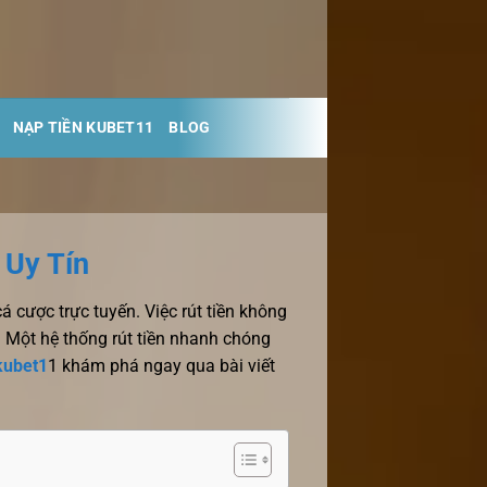
NẠP TIỀN KUBET11
BLOG
 Uy Tín
cược trực tuyến. Việc rút tiền không
. Một hệ thống rút tiền nhanh chóng
kubet1
1 khám phá ngay qua bài viết