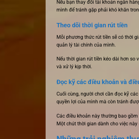
Nếu bạn thay đổi tài khoản ngân hàng
mình để tránh gặp phải khó khăn trong 
Theo dõi thời gian rút tiền
Mỗi phương thức rút tiền sẽ có thời gi
quản lý tài chính của mình.
Nếu thời gian rút tiền kéo dài hơn so
và xử lý kịp thời.
Đọc kỹ các điều khoản và điề
Cuối cùng, người chơi cần đọc kỹ các 
quyền lợi của mình mà còn tránh đư
Các điều khoản này thường bao gồm thô
Một chút thời gian dành cho việc này c
Những trải nghiệm thực