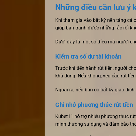
Những điều cần lưu ý k
Khi tham gia vào bất kỳ nền tảng cá c
giúp bạn tránh được những rắc rối kh
Dưới đây là một số điều mà người chơi
Kiểm tra số dư tài khoản
Trước khi tiến hành rút tiền, người c
khả dụng. Nếu không, yêu cầu rút ti
Ngoài ra, nếu bạn có bất kỳ giao dịch
Ghi nhớ phương thức rút tiền
Kubet11 hỗ trợ nhiều phương thức rút
mình thường sử dụng và đảm bảo thôn