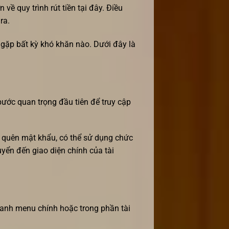
 về quy trình rút tiền tại đây. Điều
ra.
g gặp bất kỳ khó khăn nào. Dưới đây là
bước quan trọng đầu tiên để truy cập
u quên mật khẩu, có thể sử dụng chức
yển đến giao diện chính của tài
hanh menu chính hoặc trong phần tài