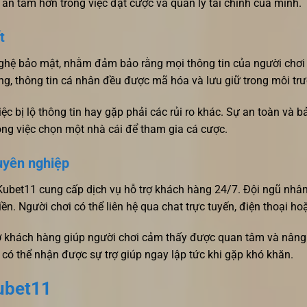
y an tâm hơn trong việc đặt cược và quản lý tài chính của mình.
t
hệ bảo mật, nhằm đảm bảo rằng mọi thông tin của người chơi
g, thông tin cá nhân đều được mã hóa và lưu giữ trong môi trư
ệc bị lộ thông tin hay gặp phải các rủi ro khác. Sự an toàn và b
ong việc chọn một nhà cái để tham gia cá cược.
uyên nghiệp
ubet11 cung cấp dịch vụ hỗ trợ khách hàng 24/7. Đội ngũ nhân
iền. Người chơi có thể liên hệ qua chat trực tuyến, điện thoại ho
rợ khách hàng giúp người chơi cảm thấy được quan tâm và nâng 
i có thể nhận được sự trợ giúp ngay lập tức khi gặp khó khăn.
Kubet11