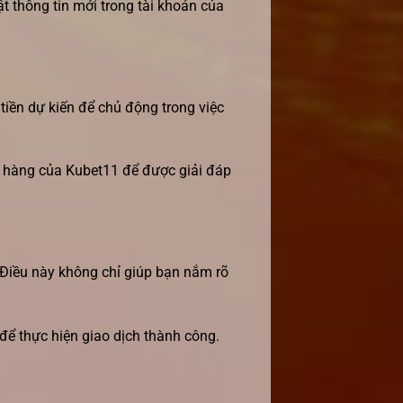
t thông tin mới trong tài khoản của
 tiền dự kiến để chủ động trong việc
ách hàng của Kubet11 để được giải đáp
. Điều này không chỉ giúp bạn nắm rõ
 để thực hiện giao dịch thành công.